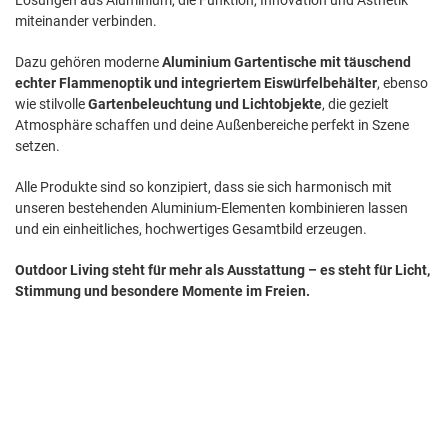
Lösungen aus Aluminium, die Funktion, Innovation und Ästhetik
O
miteinander verbinden.
R
Dazu gehören moderne
Aluminium Gartentische mit täuschend
echter Flammenoptik und integriertem Eiswürfelbehälter
, ebenso
L
wie stilvolle
Gartenbeleuchtung und Lichtobjekte
, die gezielt
Atmosphäre schaffen und deine Außenbereiche perfekt in Szene
I
setzen.
Alle Produkte sind so konzipiert, dass sie sich harmonisch mit
V
unseren bestehenden Aluminium-Elementen kombinieren lassen
und ein einheitliches, hochwertiges Gesamtbild erzeugen.
I
Outdoor Living steht für mehr als Ausstattung – es steht für Licht,
N
Stimmung und besondere Momente im Freien.
G