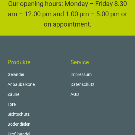
c
Our opening hours: Monday – Friday 8.30
u
am – 12.00 pm and 1.00 pm – 5.00 pm or
+
on appointment.
(
7
/
4
Produkte
Service
0
Geländer
Impressum
Anbaubalkone
Datenschutz
Zäune
AGB
Tore
Sichtschutz
Bodendielen
Profilhandel