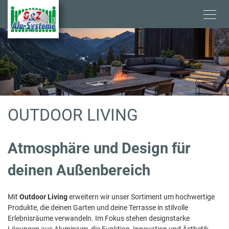
Skip
to
main
content
O
OUTDOOR LIVING
U
Atmosphäre und Design für
T
deinen Außenbereich
D
Mit
Outdoor Living
erweitern wir unser Sortiment um hochwertige
O
Produkte, die deinen Garten und deine Terrasse in stilvolle
Erlebnisräume verwandeln. Im Fokus stehen designstarke