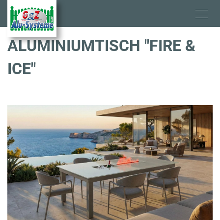
Skip
to
main
content
ALUMINIUMTISCH "FIRE &
ICE"