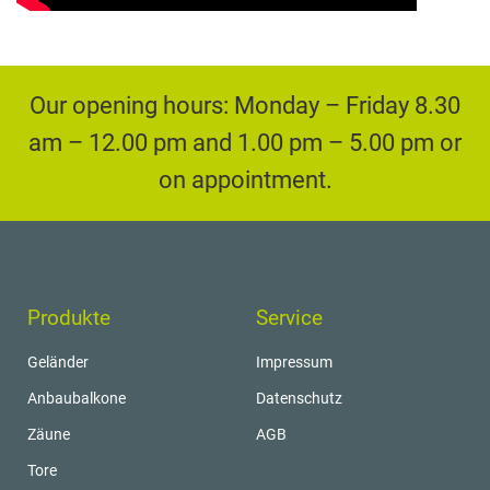
Our opening hours: Monday – Friday 8.30
am – 12.00 pm and 1.00 pm – 5.00 pm or
on appointment.
Produkte
Service
Geländer
Impressum
Anbaubalkone
Datenschutz
Zäune
AGB
Tore