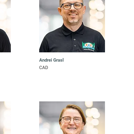
K
S
Andrei Grasl
+
CAD
(
7
/
4
0