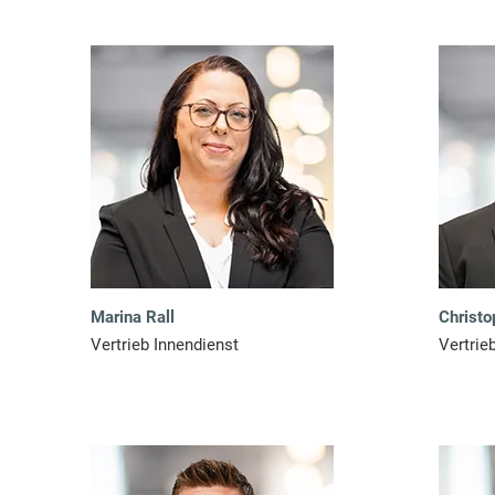
N
E
R
Marina Rall
Christo
Vertrieb Innendienst
Vertrie