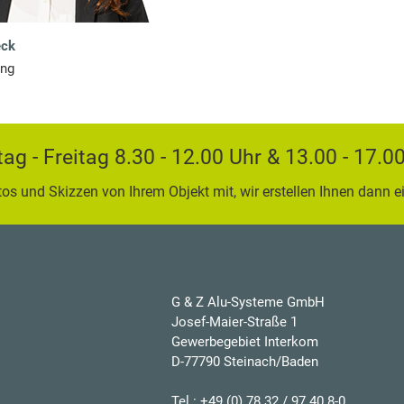
eck
ing
g - Freitag 8.30 - 12.00 Uhr & 13.00 - 17.
tos und Skizzen von Ihrem Objekt mit, wir erstellen Ihnen dann e
G & Z Alu-Systeme GmbH
Josef-Maier-Straße 1
Gewerbegebiet Interkom
D-77790 Steinach/Baden
Tel.: +49 (0) 78 32 / 97 40 8-0