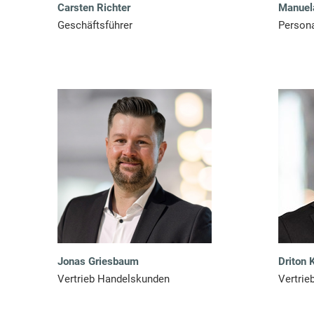
Carsten Richter
Manuela
E
Geschäftsführer
Person
C
H
P
A
R
Jonas Griesbaum
Driton 
T
Vertrieb Handelskunden
Vertrie