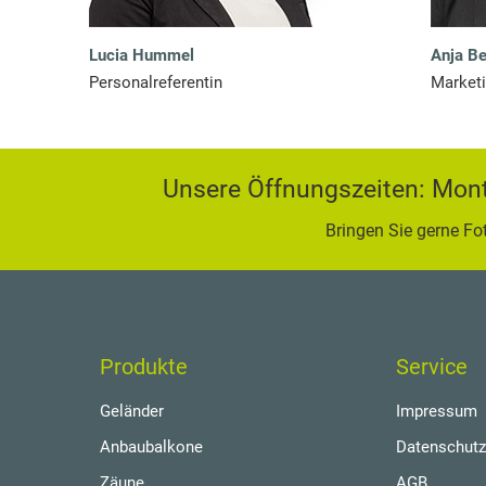
Lucia Hummel
Anja B
Personalreferentin
Market
Unsere Öffnungszeiten: Monta
Bringen Sie gerne Fo
Produkte
Service
Geländer
Impressum
Anbaubalkone
Datenschutz
Zäune
AGB