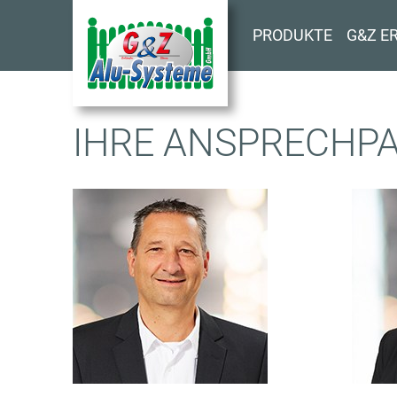
Direkt
zum
PRODUKTE
G&Z E
Inhalt
A
IHRE ANSPRECHP
N
S
P
R