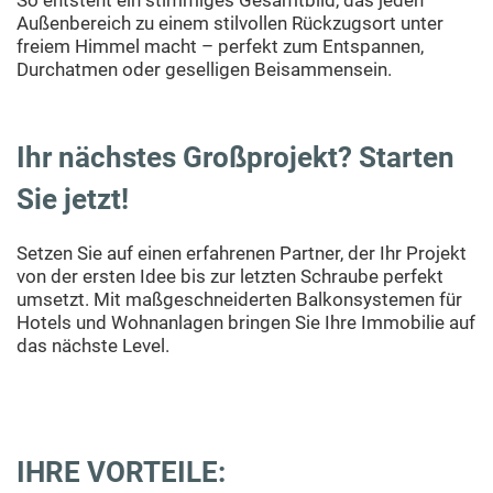
So entsteht ein stimmiges Gesamtbild, das jeden
Außenbereich zu einem stilvollen Rückzugsort unter
freiem Himmel macht – perfekt zum Entspannen,
Durchatmen oder geselligen Beisammensein.
K
Ihr nächstes Großprojekt? Starten
S
Sie jetzt!
+
(
Setzen Sie auf einen erfahrenen Partner, der Ihr Projekt
von der ersten Idee bis zur letzten Schraube perfekt
7
umsetzt. Mit maßgeschneiderten Balkonsystemen für
/
Hotels und Wohnanlagen bringen Sie Ihre Immobilie auf
4
das nächste Level.
0
IHRE VORTEILE: