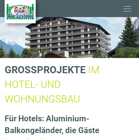
Direkt
zum
Inhalt
G
GROSSPROJEKTE
IM
R
HOTEL- UND
O
WOHNUNGSBAU
SS
Für Hotels: Aluminium-
P
Balkongeländer, die Gäste