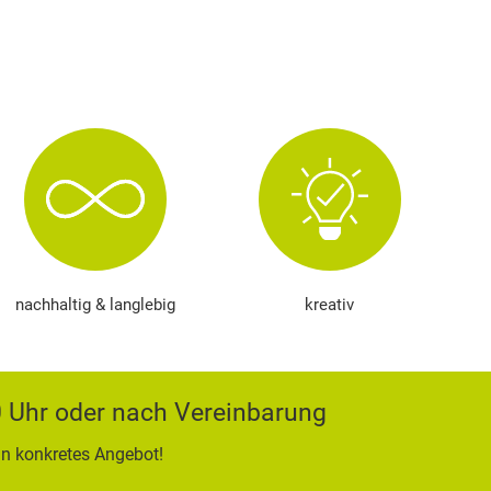
nachhaltig & langlebig
kreativ
00 Uhr oder nach Vereinbarung
in konkretes Angebot!