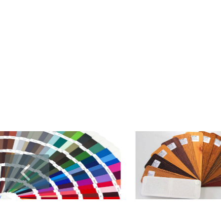
H
A
N
D
E
L