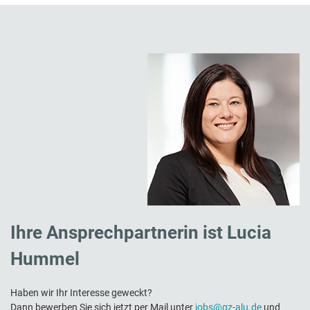
K
S
+
(
7
/
4
0
Ihre Ansprechpartnerin ist Lucia
Hummel
Haben wir Ihr Interesse geweckt?
Dann bewerben Sie sich jetzt per Mail unter
jobs@gz-alu.de
und