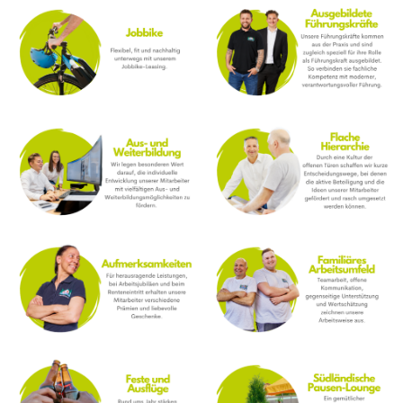
E
R
E