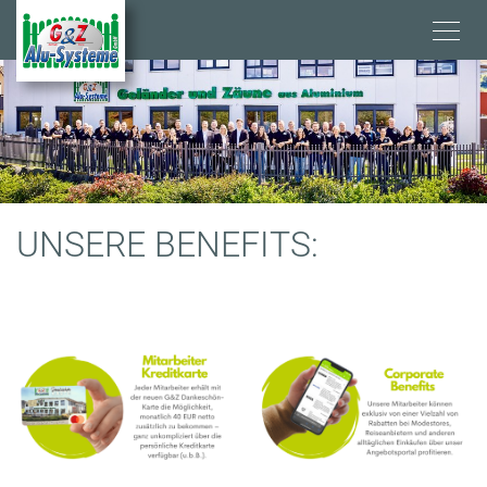
Direkt
zum
Inhalt
K
UNSERE BENEFITS:
A
R
R
I