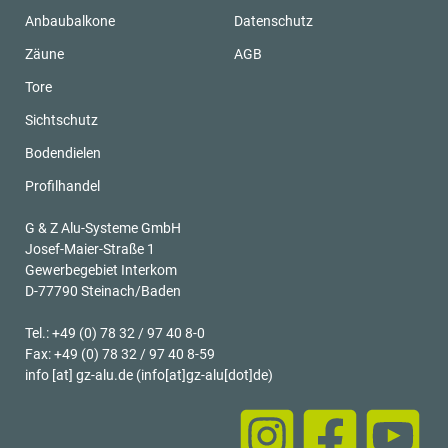
0
Anbaubalkone
Datenschutz
Zäune
AGB
Tore
Sichtschutz
Bodendielen
Profilhandel
G & Z Alu-Systeme GmbH
Josef-Maier-Straße 1
Gewerbegebiet Interkom
D-77790 Steinach/Baden
Tel.: +49 (0) 78 32 / 97 40 8-0
Fax: +49 (0) 78 32 / 97 40 8-59
info
[at]
gz-alu.de
(info[at]gz-alu[dot]de)