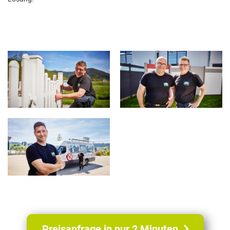
E
M
O
N
T
A
G
E
T
E
Preisanfrage in nur 2 Minuten