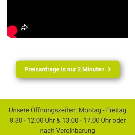
K
S
+
(
7
Preisanfrage in nur 2 Minuten
/
4
0
Unsere Öffnungszeiten: Montag - Freitag
8.30 - 12.00 Uhr & 13.00 - 17.00 Uhr oder
nach Vereinbarung