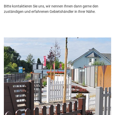
I
Bitte kontaktieren Sie uns, wir nennen Ihnen dann gerne den
zuständigen und erfahrenen Gebietshändler in Ihrer Nähe.
E
B
S
P
A
R
T
N
E