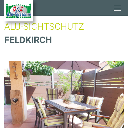
Direkt
zum
Inhalt
ALU-SICHTSCHUTZ
FELDKIRCH