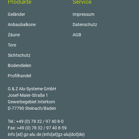
Produkte
Service
Geländer
Impressum
Anbaubalkone
Datenschutz
Zäune
AGB
Tore
Sichtschutz
Bodendielen
Profilhandel
G & Z Alu-Systeme GmbH
Josef-Maier-Straße 1
Gewerbegebiet Interkom
D-77790 Steinach/Baden
Tel.: +49 (0) 78 32 / 97 40 8-0
Fax: +49 (0) 78 32 / 97 40 8-59
info
[at]
gz-alu.de
(info[at]gz-alu[dot]de)