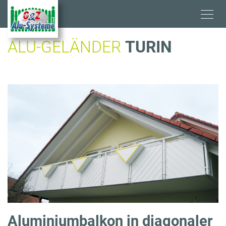
Direkt
zum
Inhalt
ALU-GELÄNDER
TURIN
Aluminiumbalkon in diagonaler