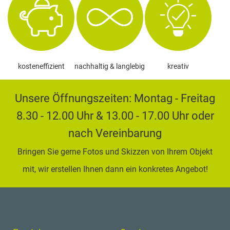
kosteneffizient
nachhaltig & langlebig
kreativ
K
Unsere Öffnungszeiten: Montag - Freitag
S
8.30 - 12.00 Uhr & 13.00 - 17.00 Uhr oder
nach Vereinbarung
+
(
Bringen Sie gerne Fotos und Skizzen von Ihrem Objekt
7
mit, wir erstellen Ihnen dann ein konkretes Angebot!
/
4
0