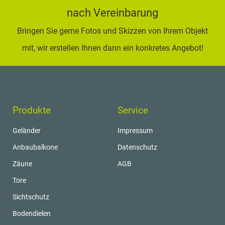
K
nach Vereinbarung
S
Bringen Sie gerne Fotos und Skizzen von Ihrem Objekt
+
mit, wir erstellen Ihnen dann ein konkretes Angebot!
(
7
/
4
Produkte
Service
0
Geländer
Impressum
Anbaubalkone
Datenschutz
Zäune
AGB
Tore
Sichtschutz
Bodendielen